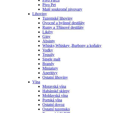
Pivo Plech
Pivo Pet
Malé soukromé pivovary
Lihoviny
Tuzemské lihoviny
Ovocné a bylinné destiláty
Rumy a Třtinové destiláty
Likéry
Giny
Absinty
Whisky,Whiskey ,Burbony a koňaky
Vodky
Tequily
Single malt
Brandy
Miniatury
Aperitivy
Ostatní lihoviny
Vína
Moravská vína
Habánské sklepy
Moldavská vína
Portská vína
Ostatní dovoz
Ostatní tuzemsko