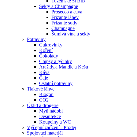
Tuzemské 5l BIB
Sekty a Champagne
Prosecco a cava
Frizante láhev
Frizante sudy
Champagne
Šumivá vína a sekty
Potraviny
Cukrovinky
Koření
Čokolády
Chipsy a tyčinky
Arašídy,a Mandle a Kešu
Káva
Čaje
Ostatní potraviny
Tlakové láhve
Biogon
CO2
Úklid a drogerie
Mytí nádobí
Desinfekce
Koupelny a WC
Výčepní zařízení - Prodej
Spojovací materiál