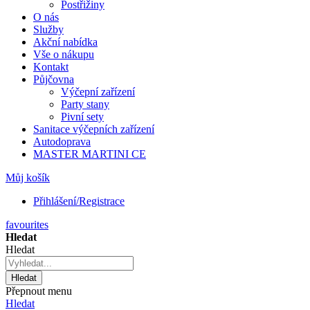
Postřižiny
O nás
Služby
Akční nabídka
Vše o nákupu
Kontakt
Půjčovna
Výčepní zařízení
Party stany
Pivní sety
Sanitace výčepních zařízení
Autodoprava
MASTER MARTINI CE
Můj košík
Přihlášení/Registrace
favourites
Hledat
Hledat
Hledat
Přepnout menu
Hledat