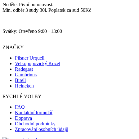
Neděle: Pivní pohotovost.
Min. odběr 3 sudy 30l. Poplatek za sud 50Kč
Svátky: Otevřeno 9:00 - 13:00
ZNAČKY
Pilsner Urquell
Velkopopovický Kozel
Radegast
Gambrinus
Birell
Heineken
RYCHLÉ VOLBY
FAQ
Kontaktní formulář
Doprava
Obchodní podmínky
Zpracování osobních údajů