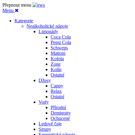
Přepnout menu
Menu
Kategorie
Nealkoholické nápoje
Limonády
Coca Cola
Pepsi Cola
Schweps
Mattoni
Kofola
Zone
Kolín
Ostatní
Džusy
Cappy
Relax
Ostatní
Vody
Přírodní
Demigony
Ochucené
Ledové čaje
Sirupy
Energetické nápoje