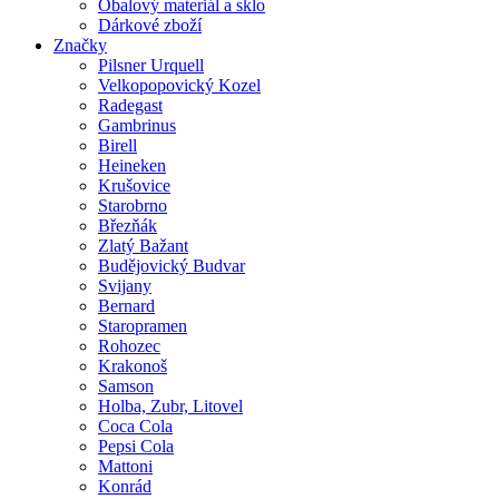
Obalový materiál a sklo
Dárkové zboží
Značky
Pilsner Urquell
Velkopopovický Kozel
Radegast
Gambrinus
Birell
Heineken
Krušovice
Starobrno
Březňák
Zlatý Bažant
Budějovický Budvar
Svijany
Bernard
Staropramen
Rohozec
Krakonoš
Samson
Holba, Zubr, Litovel
Coca Cola
Pepsi Cola
Mattoni
Konrád