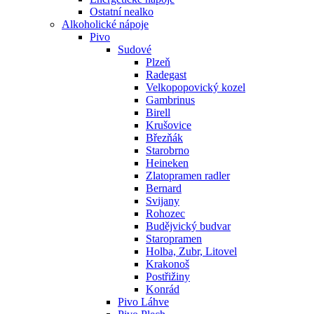
Ostatní nealko
Alkoholické nápoje
Pivo
Sudové
Plzeň
Radegast
Velkopopovický kozel
Gambrinus
Birell
Krušovice
Březňák
Starobrno
Heineken
Zlatopramen radler
Bernard
Svijany
Rohozec
Budějvický budvar
Staropramen
Holba, Zubr, Litovel
Krakonoš
Postřižiny
Konrád
Pivo Láhve