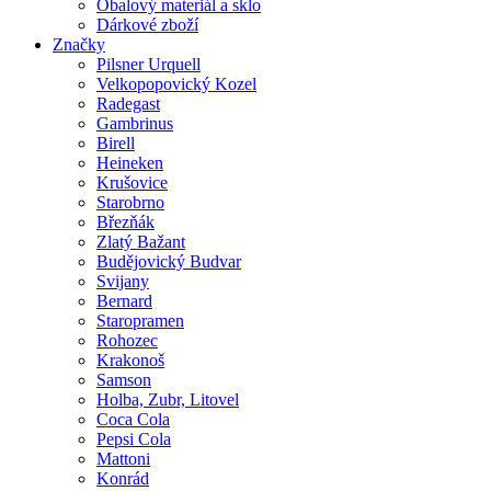
Obalový materiál a sklo
Dárkové zboží
Značky
Pilsner Urquell
Velkopopovický Kozel
Radegast
Gambrinus
Birell
Heineken
Krušovice
Starobrno
Březňák
Zlatý Bažant
Budějovický Budvar
Svijany
Bernard
Staropramen
Rohozec
Krakonoš
Samson
Holba, Zubr, Litovel
Coca Cola
Pepsi Cola
Mattoni
Konrád