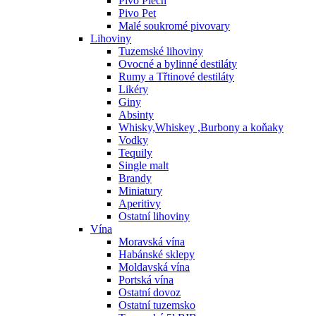
Pivo Plech
Pivo Pet
Malé soukromé pivovary
Lihoviny
Tuzemské lihoviny
Ovocné a bylinné destiláty
Rumy a Třtinové destiláty
Likéry
Giny
Absinty
Whisky,Whiskey ,Burbony a koňaky
Vodky
Tequily
Single malt
Brandy
Miniatury
Aperitivy
Ostatní lihoviny
Vína
Moravská vína
Habánské sklepy
Moldavská vína
Portská vína
Ostatní dovoz
Ostatní tuzemsko