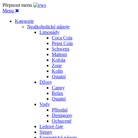
Přepnout menu
Menu
Kategorie
Nealkoholické nápoje
Limonády
Coca Cola
Pepsi Cola
Schweps
Mattoni
Kofola
Zone
Kolín
Ostatní
Džusy
Cappy
Relax
Ostatní
Vody
Přírodní
Demigony
Ochucené
Ledové čaje
Sirupy
Energetické nápoje