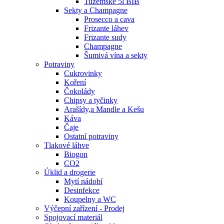
Tuzemské 5l BIB
Sekty a Champagne
Prosecco a cava
Frizante láhev
Frizante sudy
Champagne
Šumivá vína a sekty
Potraviny
Cukrovinky
Koření
Čokolády
Chipsy a tyčinky
Arašídy,a Mandle a Kešu
Káva
Čaje
Ostatní potraviny
Tlakové láhve
Biogon
CO2
Úklid a drogerie
Mytí nádobí
Desinfekce
Koupelny a WC
Výčepní zařízení - Prodej
Spojovací materiál