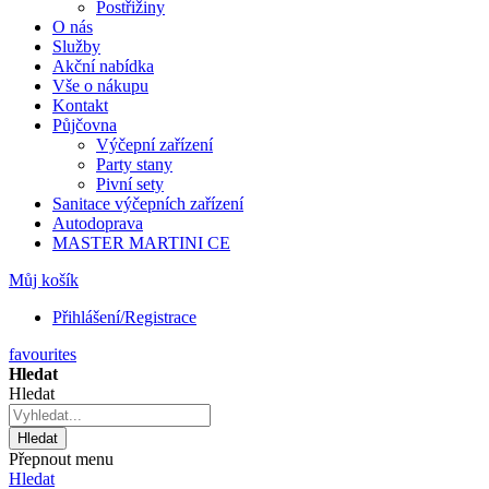
Postřižiny
O nás
Služby
Akční nabídka
Vše o nákupu
Kontakt
Půjčovna
Výčepní zařízení
Party stany
Pivní sety
Sanitace výčepních zařízení
Autodoprava
MASTER MARTINI CE
Můj košík
Přihlášení/Registrace
favourites
Hledat
Hledat
Hledat
Přepnout menu
Hledat