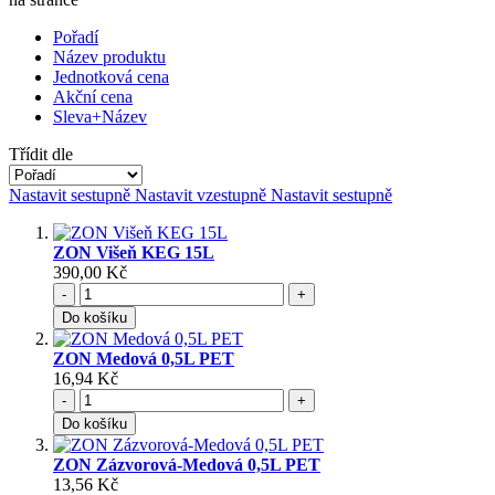
Pořadí
Název produktu
Jednotková cena
Akční cena
Sleva+Název
Třídit dle
Nastavit sestupně
Nastavit vzestupně
Nastavit sestupně
ZON Višeň KEG 15L
390,00 Kč
-
+
Do košíku
ZON Medová 0,5L PET
16,94 Kč
-
+
Do košíku
ZON Zázvorová-Medová 0,5L PET
13,56 Kč