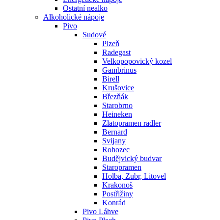
Ostatní nealko
Alkoholické nápoje
Pivo
Sudové
Plzeň
Radegast
Velkopopovický kozel
Gambrinus
Birell
Krušovice
Březňák
Starobrno
Heineken
Zlatopramen radler
Bernard
Svijany
Rohozec
Budějvický budvar
Staropramen
Holba, Zubr, Litovel
Krakonoš
Postřižiny
Konrád
Pivo Láhve