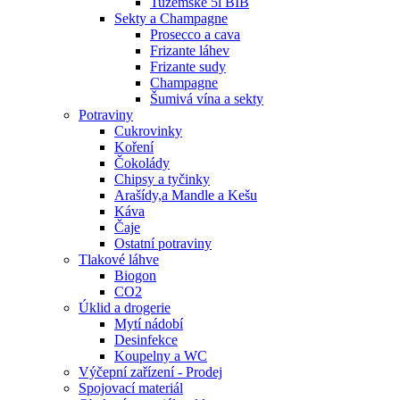
Tuzemské 5l BIB
Sekty a Champagne
Prosecco a cava
Frizante láhev
Frizante sudy
Champagne
Šumivá vína a sekty
Potraviny
Cukrovinky
Koření
Čokolády
Chipsy a tyčinky
Arašídy,a Mandle a Kešu
Káva
Čaje
Ostatní potraviny
Tlakové láhve
Biogon
CO2
Úklid a drogerie
Mytí nádobí
Desinfekce
Koupelny a WC
Výčepní zařízení - Prodej
Spojovací materiál