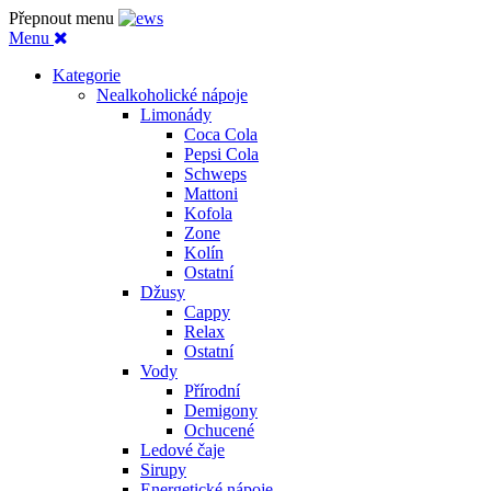
Přepnout menu
Menu
Kategorie
Nealkoholické nápoje
Limonády
Coca Cola
Pepsi Cola
Schweps
Mattoni
Kofola
Zone
Kolín
Ostatní
Džusy
Cappy
Relax
Ostatní
Vody
Přírodní
Demigony
Ochucené
Ledové čaje
Sirupy
Energetické nápoje