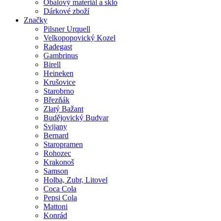
Obalový materiál a sklo
Dárkové zboží
Značky
Pilsner Urquell
Velkopopovický Kozel
Radegast
Gambrinus
Birell
Heineken
Krušovice
Starobrno
Březňák
Zlatý Bažant
Budějovický Budvar
Svijany
Bernard
Staropramen
Rohozec
Krakonoš
Samson
Holba, Zubr, Litovel
Coca Cola
Pepsi Cola
Mattoni
Konrád