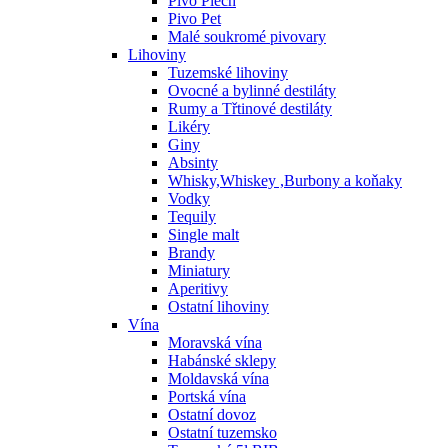
Pivo Plech
Pivo Pet
Malé soukromé pivovary
Lihoviny
Tuzemské lihoviny
Ovocné a bylinné destiláty
Rumy a Třtinové destiláty
Likéry
Giny
Absinty
Whisky,Whiskey ,Burbony a koňaky
Vodky
Tequily
Single malt
Brandy
Miniatury
Aperitivy
Ostatní lihoviny
Vína
Moravská vína
Habánské sklepy
Moldavská vína
Portská vína
Ostatní dovoz
Ostatní tuzemsko