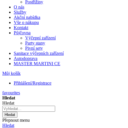
Postřižiny
O nás
Služby
Akční nabídka
Vše o nákupu
Kontakt
Půjčovna
Výčepní zařízení
Party stany
Pivní sety
Sanitace výčepních zařízení
Autodoprava
MASTER MARTINI CE
Můj košík
Přihlášení/Registrace
favourites
Hledat
Hledat
Hledat
Přepnout menu
Hledat