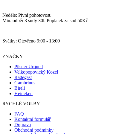
Neděle: Pivní pohotovost.
Min. odběr 3 sudy 30l. Poplatek za sud 50Kč
Svátky: Otevřeno 9:00 - 13:00
ZNAČKY
Pilsner Urquell
Velkopopovický Kozel
Radegast
Gambrinus
Birell
Heineken
RYCHLÉ VOLBY
FAQ
Kontaktní formulář
Doprava
Obchodní podmínky