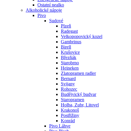
Ostatní nealko
Alkoholické nápoje
Pivo
Sudové
Plzeň
Radegast
Velkopopovický kozel
Gambrinus
Birell
Krušovice
Březňák
Starobrno
Heineken
Zlatopramen radler
Bernard
Svijany
Rohozec
Budějvický budvar
Staropramen
Holba, Zubr, Litovel
Krakonoš
Postřižiny
Konrád
Pivo Láhve