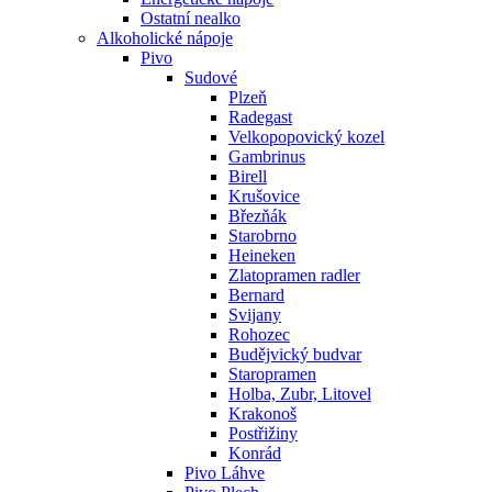
Ostatní nealko
Alkoholické nápoje
Pivo
Sudové
Plzeň
Radegast
Velkopopovický kozel
Gambrinus
Birell
Krušovice
Březňák
Starobrno
Heineken
Zlatopramen radler
Bernard
Svijany
Rohozec
Budějvický budvar
Staropramen
Holba, Zubr, Litovel
Krakonoš
Postřižiny
Konrád
Pivo Láhve