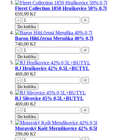
Fleret Collection 1850 Hruškovice 50% 0,7l
659,99 Kč
-
+
Do košíku
Baron Hild.černá Meruňka 40% 0,7l
740,00 Kč
-
+
Do košíku
RJ Hruškovice 42% 0,5L+BUTYL
469,00 Kč
-
+
Do košíku
RJ Slivovice 45% 0,5L+BUTYL
469,00 Kč
-
+
Do košíku
Moravský Košt Meruňkovíce 42% 0,5l
299,00 Kč