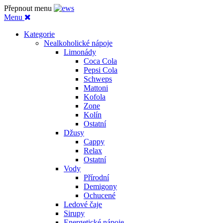
Přepnout menu
Menu
Kategorie
Nealkoholické nápoje
Limonády
Coca Cola
Pepsi Cola
Schweps
Mattoni
Kofola
Zone
Kolín
Ostatní
Džusy
Cappy
Relax
Ostatní
Vody
Přírodní
Demigony
Ochucené
Ledové čaje
Sirupy
Energetické nápoje