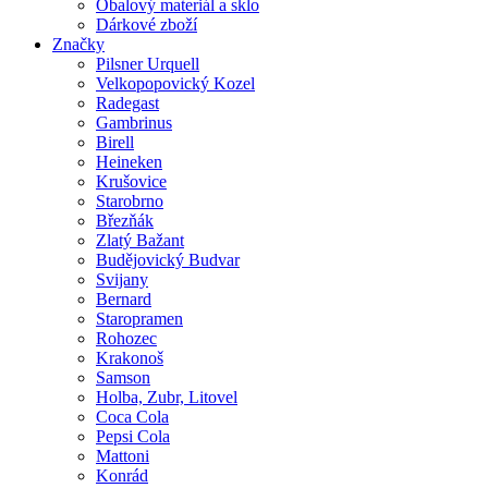
Obalový materiál a sklo
Dárkové zboží
Značky
Pilsner Urquell
Velkopopovický Kozel
Radegast
Gambrinus
Birell
Heineken
Krušovice
Starobrno
Březňák
Zlatý Bažant
Budějovický Budvar
Svijany
Bernard
Staropramen
Rohozec
Krakonoš
Samson
Holba, Zubr, Litovel
Coca Cola
Pepsi Cola
Mattoni
Konrád