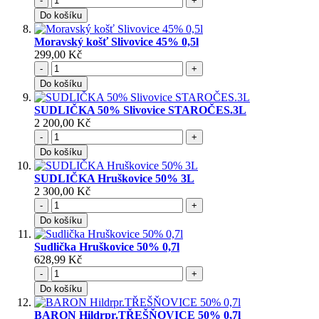
-
+
Do košíku
Moravský košť Slivovice 45% 0,5l
299,00 Kč
-
+
Do košíku
SUDLIČKA 50% Slivovice STAROČES.3L
2 200,00 Kč
-
+
Do košíku
SUDLIČKA Hruškovice 50% 3L
2 300,00 Kč
-
+
Do košíku
Sudlička Hruškovice 50% 0,7l
628,99 Kč
-
+
Do košíku
BARON Hildrpr.TŘEŠŇOVICE 50% 0,7l