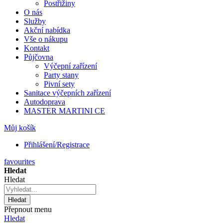
Postřižiny
O nás
Služby
Akční nabídka
Vše o nákupu
Kontakt
Půjčovna
Výčepní zařízení
Party stany
Pivní sety
Sanitace výčepních zařízení
Autodoprava
MASTER MARTINI CE
Můj košík
Přihlášení/Registrace
favourites
Hledat
Hledat
Hledat
Přepnout menu
Hledat