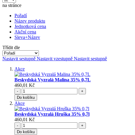
na stránce
Pořadí
Název produktu
Jednotková cena
Akční cena
Sleva+Název
Třídit dle
Nastavit sestupně
Nastavit vzestupně
Nastavit sestupně
Akce
Beskydská Vyzralá Malina 35% 0,7L
460,01 Kč
-
+
Do košíku
Akce
Beskydská Vyzralá Hruška 35% 0,7l
460,01 Kč
-
+
Do košíku