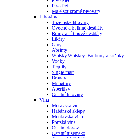
Pivo Plech
Pivo Pet
Malé soukromé pivovary
Lihoviny
Tuzemské lihoviny
Ovocné a bylinné destiláty
Rumy a Třtinové destiláty
Likéry
Giny
Absinty
Whisky,Whiskey ,Burbony a koňaky
Vodky
Tequily
Single malt
Brandy
Miniatury
Aperitivy
Ostatní lihoviny
Vína
Moravská vína
Habánské sklepy
Moldavská vína
Portská vína
Ostatní dovoz
Ostatní tuzemsko