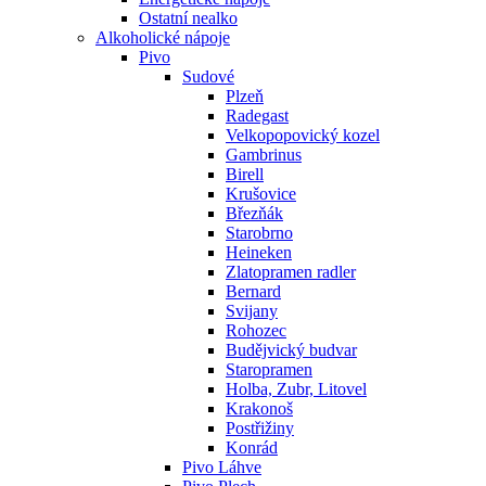
Ostatní nealko
Alkoholické nápoje
Pivo
Sudové
Plzeň
Radegast
Velkopopovický kozel
Gambrinus
Birell
Krušovice
Březňák
Starobrno
Heineken
Zlatopramen radler
Bernard
Svijany
Rohozec
Budějvický budvar
Staropramen
Holba, Zubr, Litovel
Krakonoš
Postřižiny
Konrád
Pivo Láhve