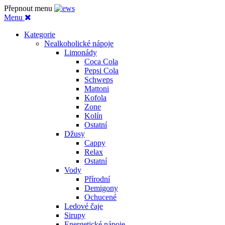
Přepnout menu
Menu
Kategorie
Nealkoholické nápoje
Limonády
Coca Cola
Pepsi Cola
Schweps
Mattoni
Kofola
Zone
Kolín
Ostatní
Džusy
Cappy
Relax
Ostatní
Vody
Přírodní
Demigony
Ochucené
Ledové čaje
Sirupy
Energetické nápoje