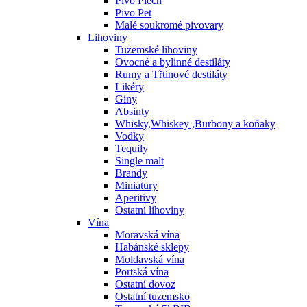
Pivo Plech
Pivo Pet
Malé soukromé pivovary
Lihoviny
Tuzemské lihoviny
Ovocné a bylinné destiláty
Rumy a Třtinové destiláty
Likéry
Giny
Absinty
Whisky,Whiskey ,Burbony a koňaky
Vodky
Tequily
Single malt
Brandy
Miniatury
Aperitivy
Ostatní lihoviny
Vína
Moravská vína
Habánské sklepy
Moldavská vína
Portská vína
Ostatní dovoz
Ostatní tuzemsko