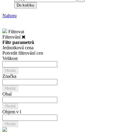
Do košíku
Nahoru
Filtrovat
Filtrování
Filtr parametrů
Jednotková cena
Potvrdit filtrování cen
Velikost
Hledat
Značka
Hledat
Obal
Hledat
Objem v l
Hledat