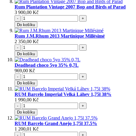
Rum Plantation Vintage 2007 Bop and Birds of Parad
3 900,00 Kč
-
+
Do košíku
Rum J.M.Rhum 2013 Martinique Millésimé
2 350,00 Kč
-
+
Do košíku
Deadhead choco 5yo 35% 0,7L
969,00 Kč
-
+
Do košíku
RUM Barcelo Imperial Velká Láhev 1,75l 38%
1 990,00 Kč
-
+
Do košíku
RUM Barcelo Grand Anejo 1,75l 37.5%
1 200,01 Kč
-
+