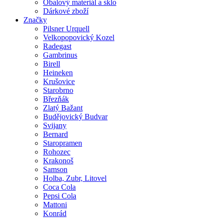
Obalový materiál a sklo
Dárkové zboží
Značky
Pilsner Urquell
Velkopopovický Kozel
Radegast
Gambrinus
Birell
Heineken
Krušovice
Starobrno
Březňák
Zlatý Bažant
Budějovický Budvar
Svijany
Bernard
Staropramen
Rohozec
Krakonoš
Samson
Holba, Zubr, Litovel
Coca Cola
Pepsi Cola
Mattoni
Konrád