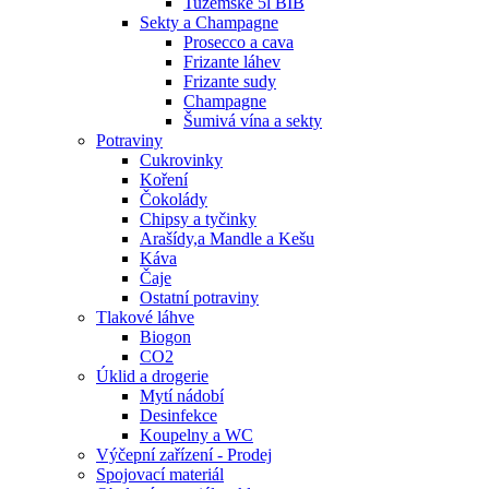
Tuzemské 5l BIB
Sekty a Champagne
Prosecco a cava
Frizante láhev
Frizante sudy
Champagne
Šumivá vína a sekty
Potraviny
Cukrovinky
Koření
Čokolády
Chipsy a tyčinky
Arašídy,a Mandle a Kešu
Káva
Čaje
Ostatní potraviny
Tlakové láhve
Biogon
CO2
Úklid a drogerie
Mytí nádobí
Desinfekce
Koupelny a WC
Výčepní zařízení - Prodej
Spojovací materiál