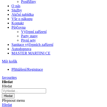
Postřižiny
O nás
Služby
Akční nabídka
Vše o nákupu
Kontakt
Půjčovna
Výčepní zařízení
Party stany
Pivní sety
Sanitace výčepních zařízení
Autodoprava
MASTER MARTINI CE
Můj košík
Přihlášení/Registrace
favourites
Hledat
Hledat
Hledat
Přepnout menu
Hledat