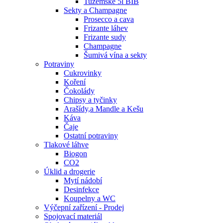
Tuzemské 5l BIB
Sekty a Champagne
Prosecco a cava
Frizante láhev
Frizante sudy
Champagne
Šumivá vína a sekty
Potraviny
Cukrovinky
Koření
Čokolády
Chipsy a tyčinky
Arašídy,a Mandle a Kešu
Káva
Čaje
Ostatní potraviny
Tlakové láhve
Biogon
CO2
Úklid a drogerie
Mytí nádobí
Desinfekce
Koupelny a WC
Výčepní zařízení - Prodej
Spojovací materiál