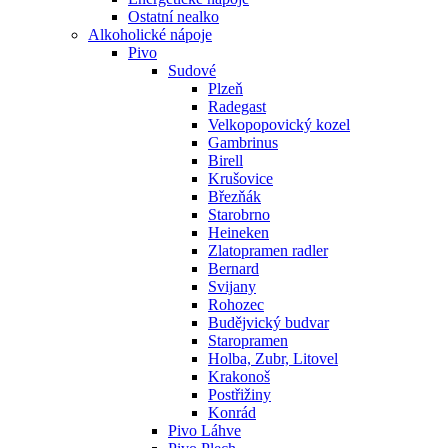
Ostatní nealko
Alkoholické nápoje
Pivo
Sudové
Plzeň
Radegast
Velkopopovický kozel
Gambrinus
Birell
Krušovice
Březňák
Starobrno
Heineken
Zlatopramen radler
Bernard
Svijany
Rohozec
Budějvický budvar
Staropramen
Holba, Zubr, Litovel
Krakonoš
Postřižiny
Konrád
Pivo Láhve