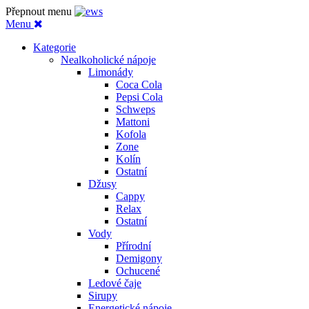
Přepnout menu
Menu
Kategorie
Nealkoholické nápoje
Limonády
Coca Cola
Pepsi Cola
Schweps
Mattoni
Kofola
Zone
Kolín
Ostatní
Džusy
Cappy
Relax
Ostatní
Vody
Přírodní
Demigony
Ochucené
Ledové čaje
Sirupy
Energetické nápoje