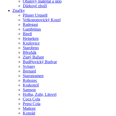
Obalový materiál a sklo
Dárkové zboží
Značky
Pilsner Urquell
Velkopopovický Kozel
Radegast
Gambrinus
Birell
Heineken
Krušovice
Starobrno
Březňák
Zlatý Bažant
Budějovický Budvar
Svijany
Bernard
Staropramen
Rohozec
Krakonoš
Samson
Holba, Zubr, Litovel
Coca Cola
Pepsi Cola
Mattoni
Konrád