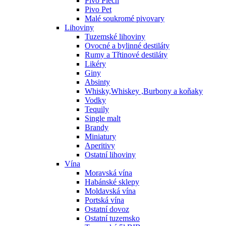
Pivo Plech
Pivo Pet
Malé soukromé pivovary
Lihoviny
Tuzemské lihoviny
Ovocné a bylinné destiláty
Rumy a Třtinové destiláty
Likéry
Giny
Absinty
Whisky,Whiskey ,Burbony a koňaky
Vodky
Tequily
Single malt
Brandy
Miniatury
Aperitivy
Ostatní lihoviny
Vína
Moravská vína
Habánské sklepy
Moldavská vína
Portská vína
Ostatní dovoz
Ostatní tuzemsko