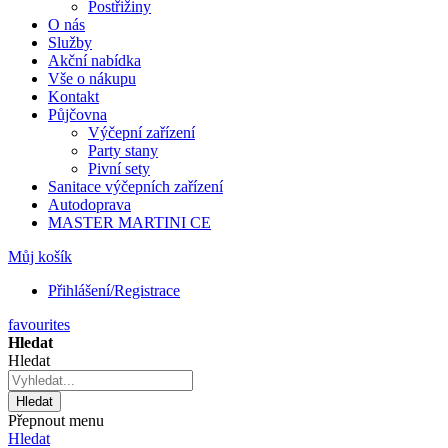
Postřižiny
O nás
Služby
Akční nabídka
Vše o nákupu
Kontakt
Půjčovna
Výčepní zařízení
Party stany
Pivní sety
Sanitace výčepních zařízení
Autodoprava
MASTER MARTINI CE
Můj košík
Přihlášení/Registrace
favourites
Hledat
Hledat
Hledat
Přepnout menu
Hledat