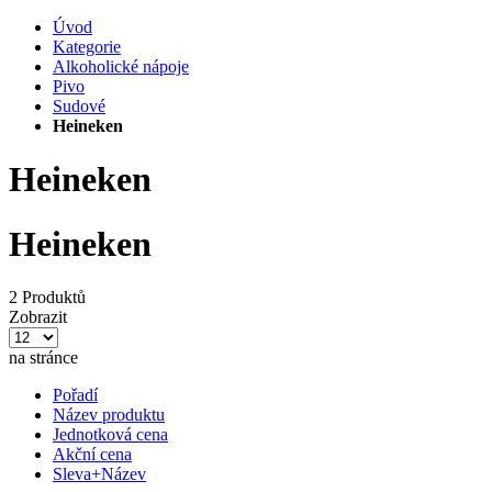
Úvod
Kategorie
Alkoholické nápoje
Pivo
Sudové
Heineken
Heineken
Heineken
2 Produktů
Zobrazit
na stránce
Pořadí
Název produktu
Jednotková cena
Akční cena
Sleva+Název