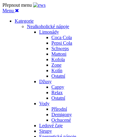
Přepnout menu
Menu
Kategorie
Nealkoholické nápoje
Limonády
Coca Cola
Pepsi Cola
Schweps
Mattoni
Kofola
Zone
Kolín
Ostatní
Džusy
Cappy
Relax
Ostatní
Vody
Přírodní
Demigony
Ochucené
Ledové čaje
Sirupy
Energetické nápoje