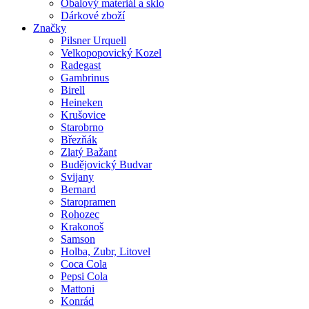
Obalový materiál a sklo
Dárkové zboží
Značky
Pilsner Urquell
Velkopopovický Kozel
Radegast
Gambrinus
Birell
Heineken
Krušovice
Starobrno
Březňák
Zlatý Bažant
Budějovický Budvar
Svijany
Bernard
Staropramen
Rohozec
Krakonoš
Samson
Holba, Zubr, Litovel
Coca Cola
Pepsi Cola
Mattoni
Konrád