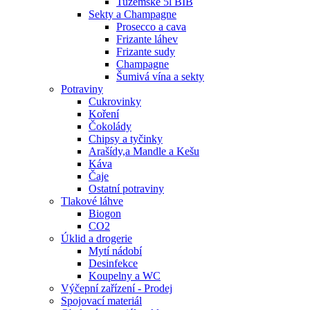
Tuzemské 5l BIB
Sekty a Champagne
Prosecco a cava
Frizante láhev
Frizante sudy
Champagne
Šumivá vína a sekty
Potraviny
Cukrovinky
Koření
Čokolády
Chipsy a tyčinky
Arašídy,a Mandle a Kešu
Káva
Čaje
Ostatní potraviny
Tlakové láhve
Biogon
CO2
Úklid a drogerie
Mytí nádobí
Desinfekce
Koupelny a WC
Výčepní zařízení - Prodej
Spojovací materiál