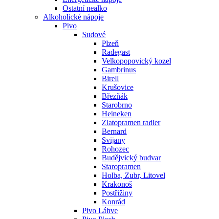
Ostatní nealko
Alkoholické nápoje
Pivo
Sudové
Plzeň
Radegast
Velkopopovický kozel
Gambrinus
Birell
Krušovice
Březňák
Starobrno
Heineken
Zlatopramen radler
Bernard
Svijany
Rohozec
Budějvický budvar
Staropramen
Holba, Zubr, Litovel
Krakonoš
Postřižiny
Konrád
Pivo Láhve