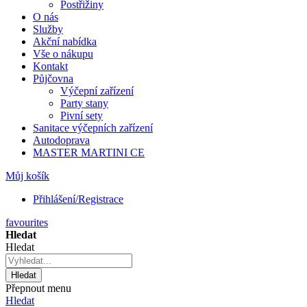
Postřižiny
O nás
Služby
Akční nabídka
Vše o nákupu
Kontakt
Půjčovna
Výčepní zařízení
Party stany
Pivní sety
Sanitace výčepních zařízení
Autodoprava
MASTER MARTINI CE
Můj košík
Přihlášení/Registrace
favourites
Hledat
Hledat
Hledat
Přepnout menu
Hledat