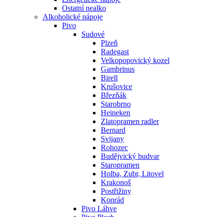
Ostatní nealko
Alkoholické nápoje
Pivo
Sudové
Plzeň
Radegast
Velkopopovický kozel
Gambrinus
Birell
Krušovice
Březňák
Starobrno
Heineken
Zlatopramen radler
Bernard
Svijany
Rohozec
Budějvický budvar
Staropramen
Holba, Zubr, Litovel
Krakonoš
Postřižiny
Konrád
Pivo Láhve