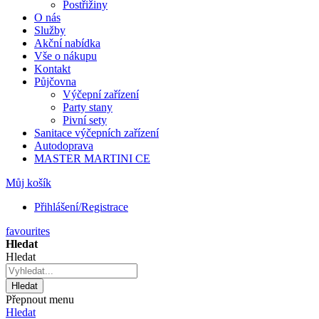
Postřižiny
O nás
Služby
Akční nabídka
Vše o nákupu
Kontakt
Půjčovna
Výčepní zařízení
Party stany
Pivní sety
Sanitace výčepních zařízení
Autodoprava
MASTER MARTINI CE
Můj košík
Přihlášení/Registrace
favourites
Hledat
Hledat
Hledat
Přepnout menu
Hledat