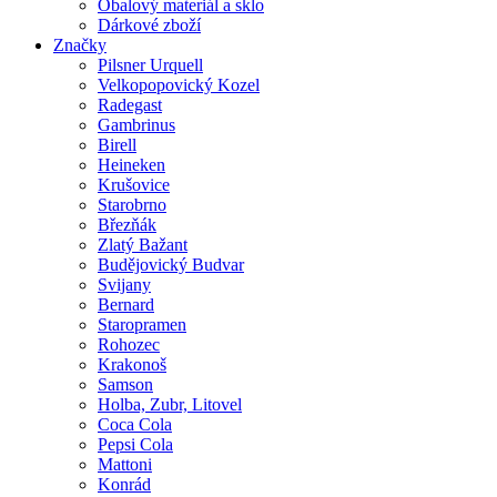
Obalový materiál a sklo
Dárkové zboží
Značky
Pilsner Urquell
Velkopopovický Kozel
Radegast
Gambrinus
Birell
Heineken
Krušovice
Starobrno
Březňák
Zlatý Bažant
Budějovický Budvar
Svijany
Bernard
Staropramen
Rohozec
Krakonoš
Samson
Holba, Zubr, Litovel
Coca Cola
Pepsi Cola
Mattoni
Konrád