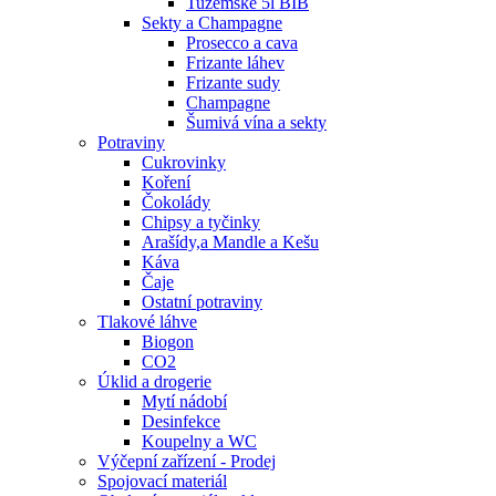
Tuzemské 5l BIB
Sekty a Champagne
Prosecco a cava
Frizante láhev
Frizante sudy
Champagne
Šumivá vína a sekty
Potraviny
Cukrovinky
Koření
Čokolády
Chipsy a tyčinky
Arašídy,a Mandle a Kešu
Káva
Čaje
Ostatní potraviny
Tlakové láhve
Biogon
CO2
Úklid a drogerie
Mytí nádobí
Desinfekce
Koupelny a WC
Výčepní zařízení - Prodej
Spojovací materiál