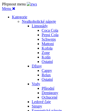
Přepnout menu
Menu
Kategorie
Nealkoholické nápoje
Limonády
Coca Cola
Pepsi Cola
Schweps
Mattoni
Kofola
Zone
Kolín
Ostatní
Džusy
Cappy
Relax
Ostatní
Vody
Přírodní
Demigony
Ochucené
Ledové čaje
Sirupy
Energetické nápoje