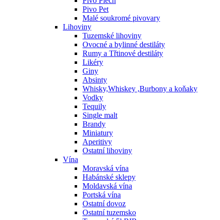
Pivo Plech
Pivo Pet
Malé soukromé pivovary
Lihoviny
Tuzemské lihoviny
Ovocné a bylinné destiláty
Rumy a Třtinové destiláty
Likéry
Giny
Absinty
Whisky,Whiskey ,Burbony a koňaky
Vodky
Tequily
Single malt
Brandy
Miniatury
Aperitivy
Ostatní lihoviny
Vína
Moravská vína
Habánské sklepy
Moldavská vína
Portská vína
Ostatní dovoz
Ostatní tuzemsko