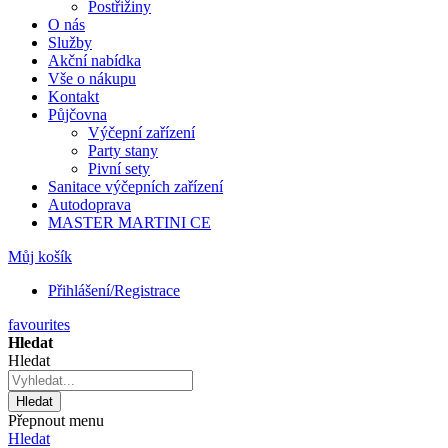
Postřižiny
O nás
Služby
Akční nabídka
Vše o nákupu
Kontakt
Půjčovna
Výčepní zařízení
Party stany
Pivní sety
Sanitace výčepních zařízení
Autodoprava
MASTER MARTINI CE
Můj košík
Přihlášení/Registrace
favourites
Hledat
Hledat
Hledat
Přepnout menu
Hledat