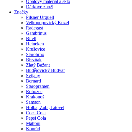
Obalový materiál a sklo
Dárkové zboží
Značky
Pilsner Urquell
Velkopopovický Kozel
Radegast
Gambrinus
Birell
Heineken
Krušovice
Starobrno
Březňák
Zlatý Bažant
Budějovický Budvar
Svijany
Bernard
Staropramen
Rohozec
Krakonoš
Samson
Holba, Zubr, Litovel
Coca Cola
Pepsi Cola
Mattoni
Konrád