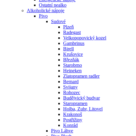
Ostatní nealko
Alkoholické nápoje
Pivo
Sudové
Plzeň
Radegast
Velkopopovický kozel
Gambrinus
Birell
Krušovice
Březňák
Starobrno
Heineken
Zlatopramen radler
Bernard
Svijany
Rohozec
Budějvický budvar
Staropramen
Holba, Zubr, Litovel
Krakonoš
Postřižiny
Konrád
Pivo Láhve