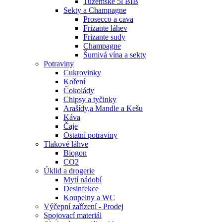
Tuzemské 5l BIB
Sekty a Champagne
Prosecco a cava
Frizante láhev
Frizante sudy
Champagne
Šumivá vína a sekty
Potraviny
Cukrovinky
Koření
Čokolády
Chipsy a tyčinky
Arašídy,a Mandle a Kešu
Káva
Čaje
Ostatní potraviny
Tlakové láhve
Biogon
CO2
Úklid a drogerie
Mytí nádobí
Desinfekce
Koupelny a WC
Výčepní zařízení - Prodej
Spojovací materiál