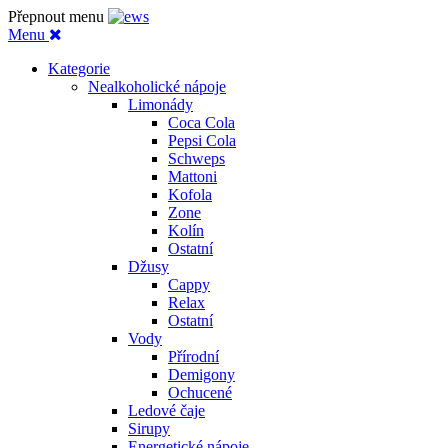
Přepnout menu
Menu
Kategorie
Nealkoholické nápoje
Limonády
Coca Cola
Pepsi Cola
Schweps
Mattoni
Kofola
Zone
Kolín
Ostatní
Džusy
Cappy
Relax
Ostatní
Vody
Přírodní
Demigony
Ochucené
Ledové čaje
Sirupy
Energetické nápoje