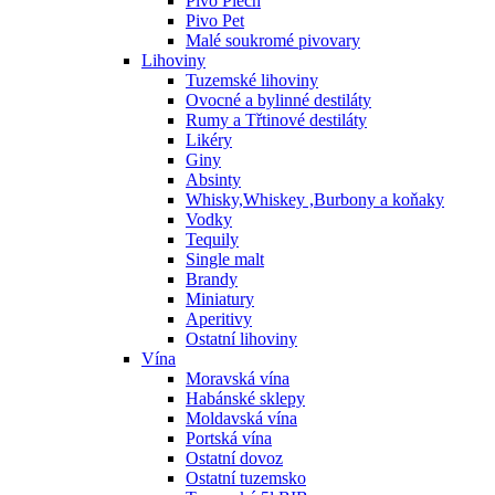
Pivo Plech
Pivo Pet
Malé soukromé pivovary
Lihoviny
Tuzemské lihoviny
Ovocné a bylinné destiláty
Rumy a Třtinové destiláty
Likéry
Giny
Absinty
Whisky,Whiskey ,Burbony a koňaky
Vodky
Tequily
Single malt
Brandy
Miniatury
Aperitivy
Ostatní lihoviny
Vína
Moravská vína
Habánské sklepy
Moldavská vína
Portská vína
Ostatní dovoz
Ostatní tuzemsko