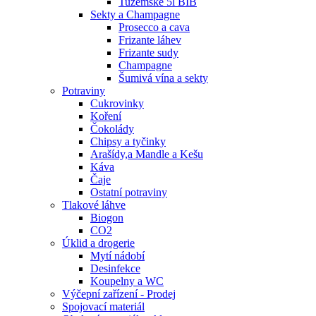
Tuzemské 5l BIB
Sekty a Champagne
Prosecco a cava
Frizante láhev
Frizante sudy
Champagne
Šumivá vína a sekty
Potraviny
Cukrovinky
Koření
Čokolády
Chipsy a tyčinky
Arašídy,a Mandle a Kešu
Káva
Čaje
Ostatní potraviny
Tlakové láhve
Biogon
CO2
Úklid a drogerie
Mytí nádobí
Desinfekce
Koupelny a WC
Výčepní zařízení - Prodej
Spojovací materiál