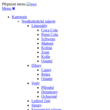
Přepnout menu
Menu
Kategorie
Nealkoholické nápoje
Limonády
Coca Cola
Pepsi Cola
Schweps
Mattoni
Kofola
Zone
Kolín
Ostatní
Džusy
Cappy
Relax
Ostatní
Vody
Přírodní
Demigony
Ochucené
Ledové čaje
Sirupy
Energetické nápoje