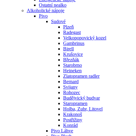
Ostatní nealko
Alkoholické nápoje
Pivo
Sudové
Plzeň
Radegast
Velkopopovický kozel
Gambrinus
Birell
Krušovice
Březňák
Starobrno
Heineken
Zlatopramen radler
Bernard
Svijany
Rohozec
Budějvický budvar
Staropramen
Holba, Zubr, Litovel
Krakonoš
Postřižiny
Konrád
Pivo Láhve