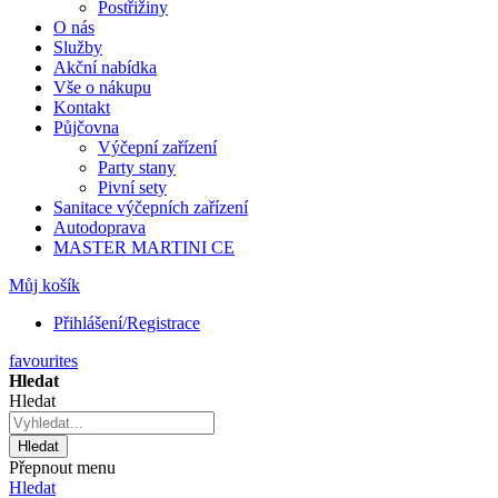
Postřižiny
O nás
Služby
Akční nabídka
Vše o nákupu
Kontakt
Půjčovna
Výčepní zařízení
Party stany
Pivní sety
Sanitace výčepních zařízení
Autodoprava
MASTER MARTINI CE
Můj košík
Přihlášení/Registrace
favourites
Hledat
Hledat
Hledat
Přepnout menu
Hledat