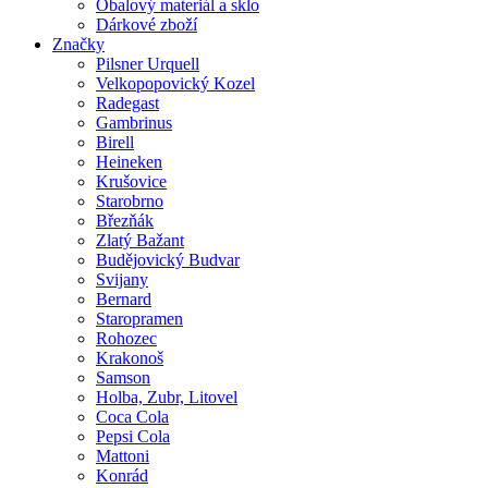
Obalový materiál a sklo
Dárkové zboží
Značky
Pilsner Urquell
Velkopopovický Kozel
Radegast
Gambrinus
Birell
Heineken
Krušovice
Starobrno
Březňák
Zlatý Bažant
Budějovický Budvar
Svijany
Bernard
Staropramen
Rohozec
Krakonoš
Samson
Holba, Zubr, Litovel
Coca Cola
Pepsi Cola
Mattoni
Konrád