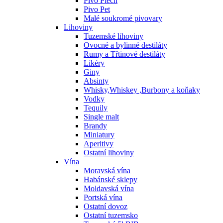
Pivo Plech
Pivo Pet
Malé soukromé pivovary
Lihoviny
Tuzemské lihoviny
Ovocné a bylinné destiláty
Rumy a Třtinové destiláty
Likéry
Giny
Absinty
Whisky,Whiskey ,Burbony a koňaky
Vodky
Tequily
Single malt
Brandy
Miniatury
Aperitivy
Ostatní lihoviny
Vína
Moravská vína
Habánské sklepy
Moldavská vína
Portská vína
Ostatní dovoz
Ostatní tuzemsko