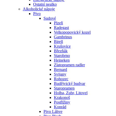
Ostatní nealko
Alkoholické nápoje
Pivo
Sudové
Plzeň
Radegast
Velkopopovický kozel
Gambrinus
Birell
Krušovice
Březňák
Starobrno
Heineken
Zlatopramen radler
Bernard
Svijany
Rohozec
Budějvický budvar
Staropramen
Holba, Zubr, Litovel
Krakonoš
Postřižiny
Konrád
Pivo Láhve