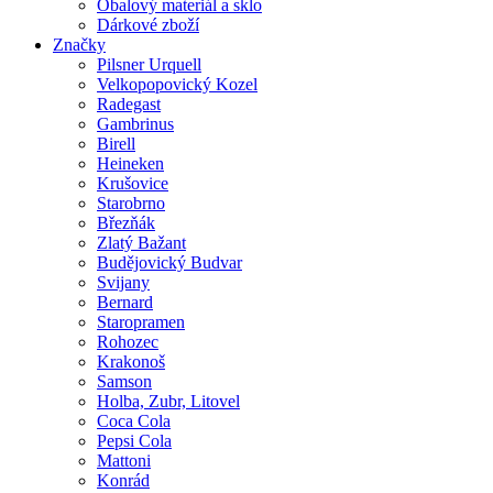
Obalový materiál a sklo
Dárkové zboží
Značky
Pilsner Urquell
Velkopopovický Kozel
Radegast
Gambrinus
Birell
Heineken
Krušovice
Starobrno
Březňák
Zlatý Bažant
Budějovický Budvar
Svijany
Bernard
Staropramen
Rohozec
Krakonoš
Samson
Holba, Zubr, Litovel
Coca Cola
Pepsi Cola
Mattoni
Konrád