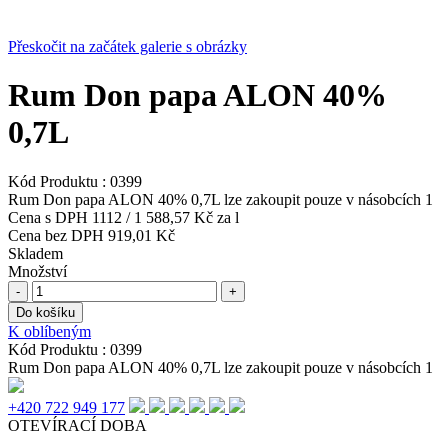
Přeskočit na začátek galerie s obrázky
Rum Don papa ALON 40%
0,7L
Kód Produktu :
0399
Rum Don papa ALON 40% 0,7L lze zakoupit pouze v násobcích 1
Cena s DPH
1112
/
1 588,57 Kč
za l
Cena bez DPH
919,01 Kč
Skladem
Množství
-
+
Do košíku
K oblíbeným
Kód Produktu :
0399
Rum Don papa ALON 40% 0,7L lze zakoupit pouze v násobcích 1
+420 722 949 177
OTEVÍRACÍ DOBA