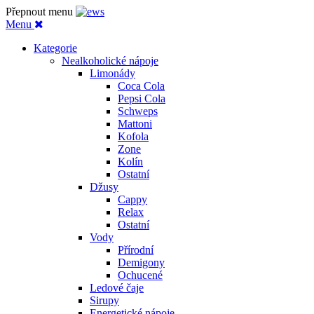
Přepnout menu
Menu
Kategorie
Nealkoholické nápoje
Limonády
Coca Cola
Pepsi Cola
Schweps
Mattoni
Kofola
Zone
Kolín
Ostatní
Džusy
Cappy
Relax
Ostatní
Vody
Přírodní
Demigony
Ochucené
Ledové čaje
Sirupy
Energetické nápoje