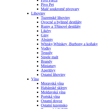
Pivo Plech
Pivo Pet
Malé soukromé pivovary
Lihoviny
Tuzemské lihoviny
Ovocné a bylinné destiláty
Rumy a Třtinové destiláty
Likéry
Giny
Absinty
Whisky,Whiskey ,Burbony a koňaky
Vodky
Tequily
Single malt
Brandy
Miniatury
Aperitivy
Ostatní lihoviny
Vína
Moravská vína
Habánské sklepy
Moldavská vína
Portská vína
Ostatní dovoz
Ostatní tuzemsko