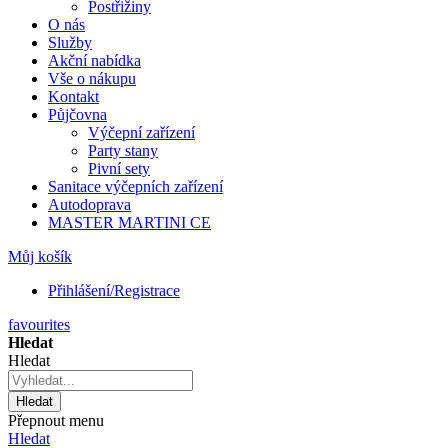
Postřižiny
O nás
Služby
Akční nabídka
Vše o nákupu
Kontakt
Půjčovna
Výčepní zařízení
Party stany
Pivní sety
Sanitace výčepních zařízení
Autodoprava
MASTER MARTINI CE
Můj košík
Přihlášení/Registrace
favourites
Hledat
Hledat
Hledat
Přepnout menu
Hledat