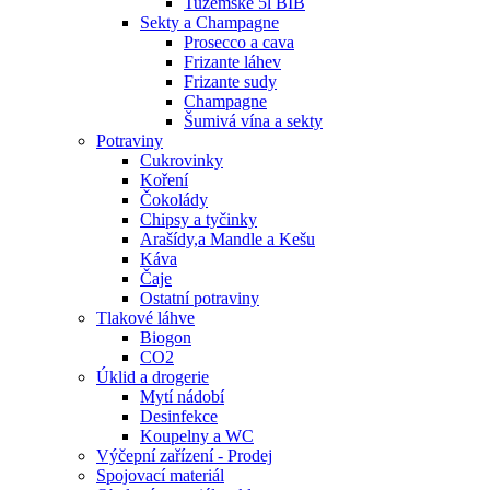
Tuzemské 5l BIB
Sekty a Champagne
Prosecco a cava
Frizante láhev
Frizante sudy
Champagne
Šumivá vína a sekty
Potraviny
Cukrovinky
Koření
Čokolády
Chipsy a tyčinky
Arašídy,a Mandle a Kešu
Káva
Čaje
Ostatní potraviny
Tlakové láhve
Biogon
CO2
Úklid a drogerie
Mytí nádobí
Desinfekce
Koupelny a WC
Výčepní zařízení - Prodej
Spojovací materiál