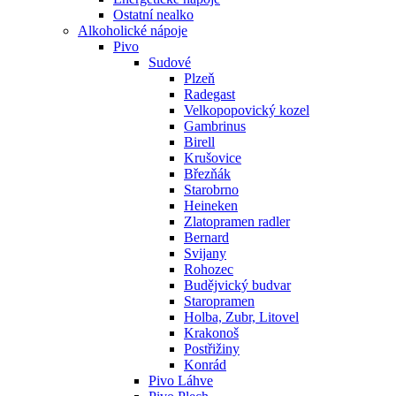
Ostatní nealko
Alkoholické nápoje
Pivo
Sudové
Plzeň
Radegast
Velkopopovický kozel
Gambrinus
Birell
Krušovice
Březňák
Starobrno
Heineken
Zlatopramen radler
Bernard
Svijany
Rohozec
Budějvický budvar
Staropramen
Holba, Zubr, Litovel
Krakonoš
Postřižiny
Konrád
Pivo Láhve