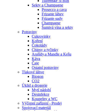
Tuzemské 5l BIB
Sekty a Champagne
Prosecco a cava
Frizante láhev
Frizante sudy
Champagne
Šumivá vína a sekty
Potraviny
Cukrovinky
Koření
Čokolády
Chipsy a tyčinky
Arašídy,a Mandle a Kešu
Káva
Čaje
Ostatní potraviny
Tlakové láhve
Biogon
CO2
Úklid a drogerie
Mytí nádobí
Desinfekce
Koupelny a WC
Výčepní zařízení - Prodej
Spojovací materiál