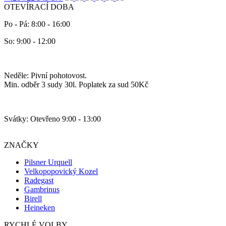
OTEVÍRACÍ DOBA
Po - Pá: 8:00 - 16:00
So: 9:00 - 12:00
Neděle: Pivní pohotovost.
Min. odběr 3 sudy 30l. Poplatek za sud 50Kč
Svátky: Otevřeno 9:00 - 13:00
ZNAČKY
Pilsner Urquell
Velkopopovický Kozel
Radegast
Gambrinus
Birell
Heineken
RYCHLÉ VOLBY