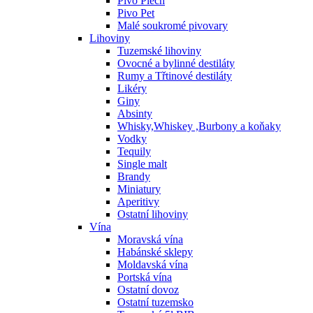
Pivo Plech
Pivo Pet
Malé soukromé pivovary
Lihoviny
Tuzemské lihoviny
Ovocné a bylinné destiláty
Rumy a Třtinové destiláty
Likéry
Giny
Absinty
Whisky,Whiskey ,Burbony a koňaky
Vodky
Tequily
Single malt
Brandy
Miniatury
Aperitivy
Ostatní lihoviny
Vína
Moravská vína
Habánské sklepy
Moldavská vína
Portská vína
Ostatní dovoz
Ostatní tuzemsko