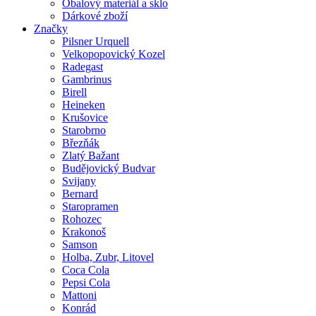
Obalový materiál a sklo
Dárkové zboží
Značky
Pilsner Urquell
Velkopopovický Kozel
Radegast
Gambrinus
Birell
Heineken
Krušovice
Starobrno
Březňák
Zlatý Bažant
Budějovický Budvar
Svijany
Bernard
Staropramen
Rohozec
Krakonoš
Samson
Holba, Zubr, Litovel
Coca Cola
Pepsi Cola
Mattoni
Konrád