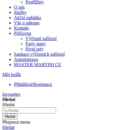
Postřižiny
O nás
Služby
Akční nabídka
Vše o nákupu
Kontakt
Půjčovna
Výčepní zařízení
Party stany
Pivní sety
Sanitace výčepních zařízení
Autodoprava
MASTER MARTINI CE
Můj košík
Přihlášení/Registrace
favourites
Hledat
Hledat
Hledat
Přepnout menu
Hledat