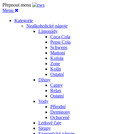
Přepnout menu
Menu
Kategorie
Nealkoholické nápoje
Limonády
Coca Cola
Pepsi Cola
Schweps
Mattoni
Kofola
Zone
Kolín
Ostatní
Džusy
Cappy
Relax
Ostatní
Vody
Přírodní
Demigony
Ochucené
Ledové čaje
Sirupy
Energetické nápoje