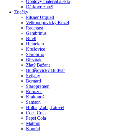
Obalový materiál a sklo
Dárkové zboží
Značky
Pilsner Urquell
Velkopopovický Kozel
Radegast
Gambrinus
Birell
Heineken
Krušovice
Starobrno
Březňák
Zlatý Bažant
Budějovický Budvar
Svijany
Bernard
Staropramen
Rohozec
Krakonoš
Samson
Holba, Zubr, Litovel
Coca Cola
Pepsi Cola
Mattoni
Konrád