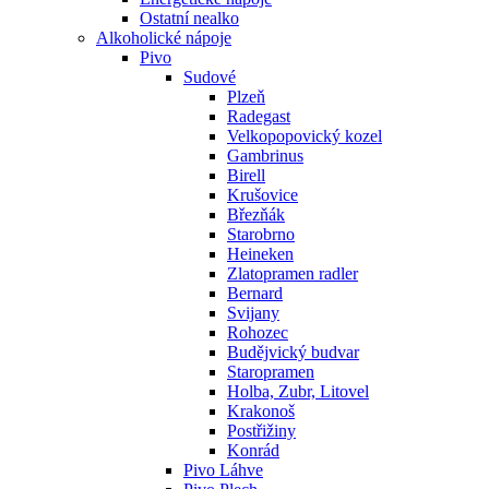
Ostatní nealko
Alkoholické nápoje
Pivo
Sudové
Plzeň
Radegast
Velkopopovický kozel
Gambrinus
Birell
Krušovice
Březňák
Starobrno
Heineken
Zlatopramen radler
Bernard
Svijany
Rohozec
Budějvický budvar
Staropramen
Holba, Zubr, Litovel
Krakonoš
Postřižiny
Konrád
Pivo Láhve