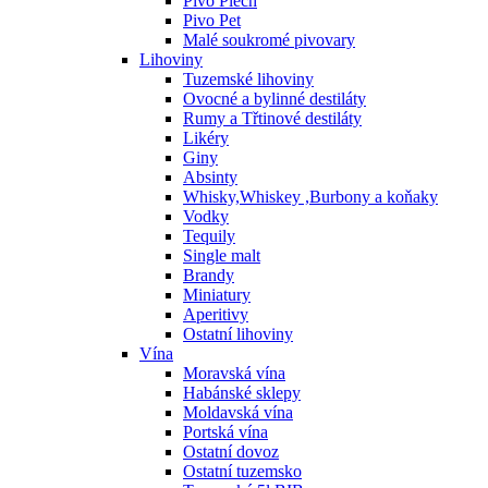
Pivo Plech
Pivo Pet
Malé soukromé pivovary
Lihoviny
Tuzemské lihoviny
Ovocné a bylinné destiláty
Rumy a Třtinové destiláty
Likéry
Giny
Absinty
Whisky,Whiskey ,Burbony a koňaky
Vodky
Tequily
Single malt
Brandy
Miniatury
Aperitivy
Ostatní lihoviny
Vína
Moravská vína
Habánské sklepy
Moldavská vína
Portská vína
Ostatní dovoz
Ostatní tuzemsko