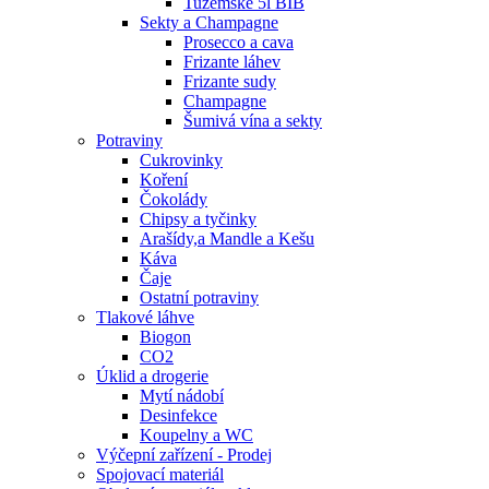
Tuzemské 5l BIB
Sekty a Champagne
Prosecco a cava
Frizante láhev
Frizante sudy
Champagne
Šumivá vína a sekty
Potraviny
Cukrovinky
Koření
Čokolády
Chipsy a tyčinky
Arašídy,a Mandle a Kešu
Káva
Čaje
Ostatní potraviny
Tlakové láhve
Biogon
CO2
Úklid a drogerie
Mytí nádobí
Desinfekce
Koupelny a WC
Výčepní zařízení - Prodej
Spojovací materiál