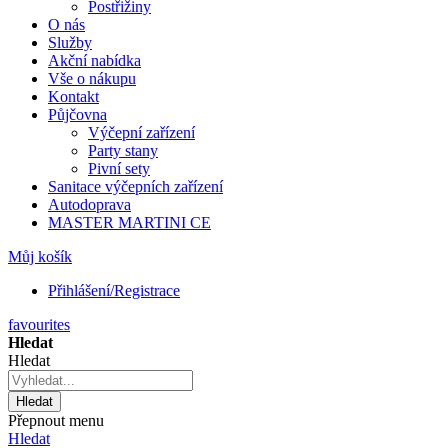
Postřižiny
O nás
Služby
Akční nabídka
Vše o nákupu
Kontakt
Půjčovna
Výčepní zařízení
Party stany
Pivní sety
Sanitace výčepních zařízení
Autodoprava
MASTER MARTINI CE
Můj košík
Přihlášení/Registrace
favourites
Hledat
Hledat
Hledat
Přepnout menu
Hledat