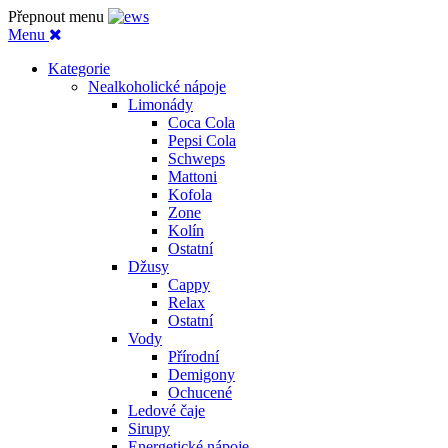
Přepnout menu
Menu
Kategorie
Nealkoholické nápoje
Limonády
Coca Cola
Pepsi Cola
Schweps
Mattoni
Kofola
Zone
Kolín
Ostatní
Džusy
Cappy
Relax
Ostatní
Vody
Přírodní
Demigony
Ochucené
Ledové čaje
Sirupy
Energetické nápoje