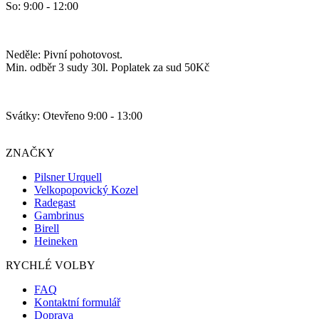
So: 9:00 - 12:00
Neděle: Pivní pohotovost.
Min. odběr 3 sudy 30l. Poplatek za sud 50Kč
Svátky: Otevřeno 9:00 - 13:00
ZNAČKY
Pilsner Urquell
Velkopopovický Kozel
Radegast
Gambrinus
Birell
Heineken
RYCHLÉ VOLBY
FAQ
Kontaktní formulář
Doprava