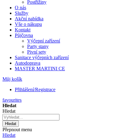
Postřižiny
O nás
Služby
Akční nabídka
Vše o nákupu
Kontakt
Půjčovna
Výčepní zařízení
Party stany
Pivní sety
Sanitace výčepních zařízení
Autodoprava
MASTER MARTINI CE
Můj košík
Přihlášení/Registrace
favourites
Hledat
Hledat
Hledat
Přepnout menu
Hledat