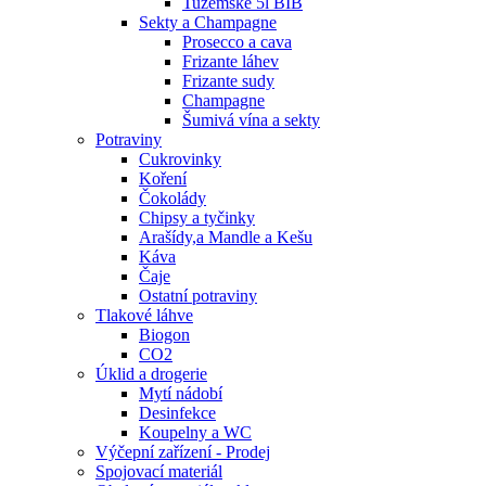
Tuzemské 5l BIB
Sekty a Champagne
Prosecco a cava
Frizante láhev
Frizante sudy
Champagne
Šumivá vína a sekty
Potraviny
Cukrovinky
Koření
Čokolády
Chipsy a tyčinky
Arašídy,a Mandle a Kešu
Káva
Čaje
Ostatní potraviny
Tlakové láhve
Biogon
CO2
Úklid a drogerie
Mytí nádobí
Desinfekce
Koupelny a WC
Výčepní zařízení - Prodej
Spojovací materiál