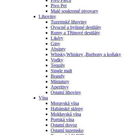
Pivo Plech
Pivo Pet
Malé soukromé pivovary
Lihoviny
Tuzemské lihoviny
Ovocné a bylinné destiláty
Rumy a Třtinové destiláty
Likéry
Giny
Absinty
Whisky,Whiskey ,Burbony a koňaky
Vodky
Tequily
Single malt
Brandy
Miniatury
Aperitivy
Ostatní lihoviny
Vína
Moravská vína
Habánské sklepy
Moldavská vína
Portská vína
Ostatní dovoz
Ostatní tuzemsko