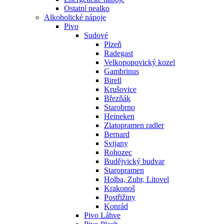
Ostatní nealko
Alkoholické nápoje
Pivo
Sudové
Plzeň
Radegast
Velkopopovický kozel
Gambrinus
Birell
Krušovice
Březňák
Starobrno
Heineken
Zlatopramen radler
Bernard
Svijany
Rohozec
Budějvický budvar
Staropramen
Holba, Zubr, Litovel
Krakonoš
Postřižiny
Konrád
Pivo Láhve