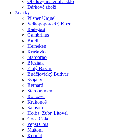
Obalový materiál a sklo
Dárkové zboží
Značky
Pilsner Urquell
Velkopopovický Kozel
Radegast
Gambrinus
Birell
Heineken
Krušovice
Starobrno
Březňák
Zlatý Bažant
Budějovický Budvar
Svijany
Bernard
Staropramen
Rohozec
Krakonoš
Samson
Holba, Zubr, Litovel
Coca Cola
Pepsi Cola
Mattoni
Konrád