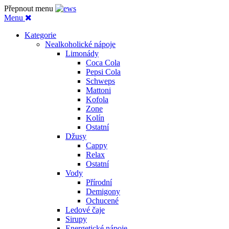
Přepnout menu
Menu
Kategorie
Nealkoholické nápoje
Limonády
Coca Cola
Pepsi Cola
Schweps
Mattoni
Kofola
Zone
Kolín
Ostatní
Džusy
Cappy
Relax
Ostatní
Vody
Přírodní
Demigony
Ochucené
Ledové čaje
Sirupy
Energetické nápoje