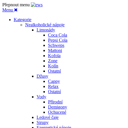
Přepnout menu
Menu
Kategorie
Nealkoholické nápoje
Limonády
Coca Cola
Pepsi Cola
Schweps
Mattoni
Kofola
Zone
Kolín
Ostatní
Džusy
Cappy
Relax
Ostatní
Vody
Přírodní
Demigony
Ochucené
Ledové čaje
Sirupy
Energetické nápoje