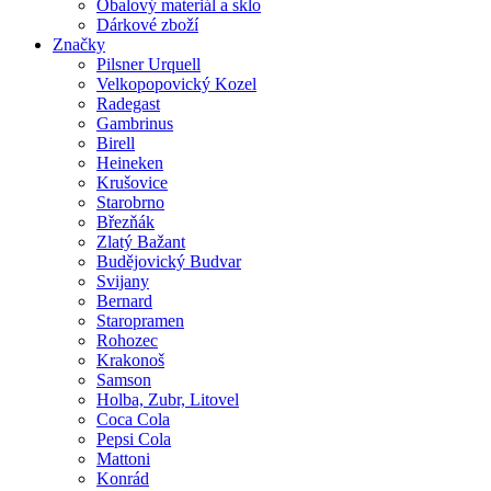
Obalový materiál a sklo
Dárkové zboží
Značky
Pilsner Urquell
Velkopopovický Kozel
Radegast
Gambrinus
Birell
Heineken
Krušovice
Starobrno
Březňák
Zlatý Bažant
Budějovický Budvar
Svijany
Bernard
Staropramen
Rohozec
Krakonoš
Samson
Holba, Zubr, Litovel
Coca Cola
Pepsi Cola
Mattoni
Konrád