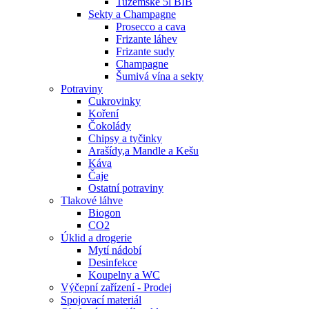
Tuzemské 5l BIB
Sekty a Champagne
Prosecco a cava
Frizante láhev
Frizante sudy
Champagne
Šumivá vína a sekty
Potraviny
Cukrovinky
Koření
Čokolády
Chipsy a tyčinky
Arašídy,a Mandle a Kešu
Káva
Čaje
Ostatní potraviny
Tlakové láhve
Biogon
CO2
Úklid a drogerie
Mytí nádobí
Desinfekce
Koupelny a WC
Výčepní zařízení - Prodej
Spojovací materiál