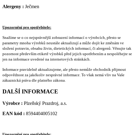
Alergeny :
Ječmen
Upozornění pro spotřebitele:
Snažíme se o co nejsprávnější zobrazení informací o výrobcích, přesto se
parametry mnoha výrobků neustále aktualizují a může dojít ke změnám ve
složení potravin, obsahu živin, dietetických informací, či alergenů. Věnujte tak
pozornost především etiketě výrobků před jejich upotřebením a nespoléhejte se
jen na informace uvedené na internetových stránkách.
Informace pravidelně aktualizujeme, ale přesto nemůže obchodník přijmout
odpovědnost za jakékoliv nesprávné informace. To však nemá vliv na Vaše
zákaznická práva dle platného zákona.
DALŠÍ INFORMACE
Výrobce :
Plzeňský Prazdroj, a.s.
EAN kód :
8594404005102
Upozornění pro spotřebitele: