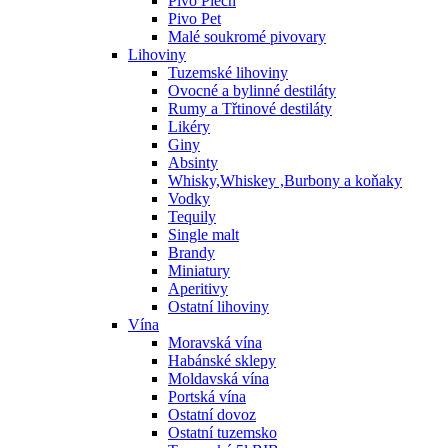
Pivo Plech
Pivo Pet
Malé soukromé pivovary
Lihoviny
Tuzemské lihoviny
Ovocné a bylinné destiláty
Rumy a Třtinové destiláty
Likéry
Giny
Absinty
Whisky,Whiskey ,Burbony a koňaky
Vodky
Tequily
Single malt
Brandy
Miniatury
Aperitivy
Ostatní lihoviny
Vína
Moravská vína
Habánské sklepy
Moldavská vína
Portská vína
Ostatní dovoz
Ostatní tuzemsko