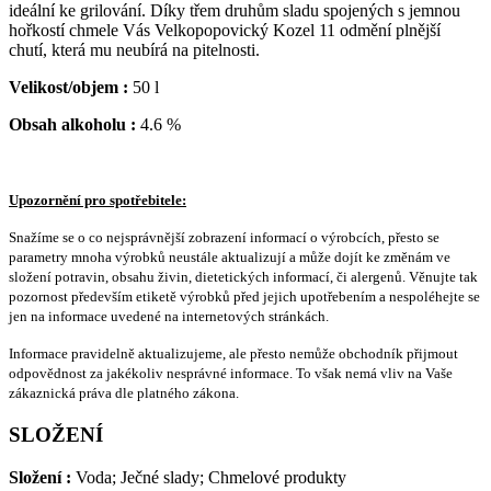
ideální ke grilování. Díky třem druhům sladu spojených s jemnou
hořkostí chmele Vás Velkopopovický Kozel 11 odmění plnější
chutí, která mu neubírá na pitelnosti.
Velikost/objem :
50 l
Obsah alkoholu :
4.6 %
Upozornění pro spotřebitele:
Snažíme se o co nejsprávnější zobrazení informací o výrobcích, přesto se
parametry mnoha výrobků neustále aktualizují a může dojít ke změnám ve
složení potravin, obsahu živin, dietetických informací, či alergenů. Věnujte tak
pozornost především etiketě výrobků před jejich upotřebením a nespoléhejte se
jen na informace uvedené na internetových stránkách.
Informace pravidelně aktualizujeme, ale přesto nemůže obchodník přijmout
odpovědnost za jakékoliv nesprávné informace. To však nemá vliv na Vaše
zákaznická práva dle platného zákona.
SLOŽENÍ
Složení :
Voda; Ječné slady; Chmelové produkty