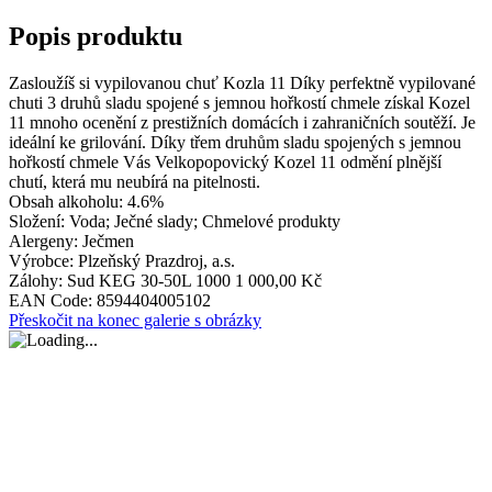
Popis produktu
Zasloužíš si vypilovanou chuť Kozla 11 Díky perfektně vypilované
chuti 3 druhů sladu spojené s jemnou hořkostí chmele získal Kozel
11 mnoho ocenění z prestižních domácích i zahraničních soutěží. Je
ideální ke grilování. Díky třem druhům sladu spojených s jemnou
hořkostí chmele Vás Velkopopovický Kozel 11 odmění plnější
chutí, která mu neubírá na pitelnosti.
Obsah alkoholu:
4.6%
Složení:
Voda; Ječné slady; Chmelové produkty
Alergeny:
Ječmen
Výrobce:
Plzeňský Prazdroj, a.s.
Zálohy:
Sud KEG 30-50L 1000 1 000,00 Kč
EAN Code:
8594404005102
Přeskočit na konec galerie s obrázky