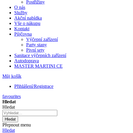
Postřižiny
O nás
Služby
Akční nabídka
Vše o nákupu
Kontakt
Půjčovna
Výčepní zařízení
Party stany
Pivní sety
Sanitace výčepních zařízení
Autodoprava
MASTER MARTINI CE
Můj košík
Přihlášení/Registrace
favourites
Hledat
Hledat
Hledat
Přepnout menu
Hledat