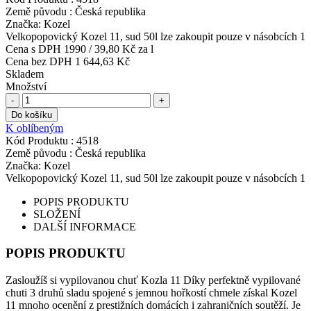
Země původu :
Česká republika
Značka:
Kozel
Velkopopovický Kozel 11, sud 50l lze zakoupit pouze v násobcích 1
Cena s DPH
1990
/
39,80 Kč
za l
Cena bez DPH
1 644,63 Kč
Skladem
Množství
-
+
Do košíku
K oblíbeným
Kód Produktu :
4518
Země původu :
Česká republika
Značka:
Kozel
Velkopopovický Kozel 11, sud 50l lze zakoupit pouze v násobcích 1
POPIS PRODUKTU
SLOŽENÍ
DALŠÍ INFORMACE
POPIS PRODUKTU
Zasloužíš si vypilovanou chuť Kozla 11 Díky perfektně vypilované
chuti 3 druhů sladu spojené s jemnou hořkostí chmele získal Kozel
11 mnoho ocenění z prestižních domácích i zahraničních soutěží. Je