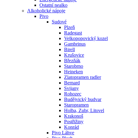
Ostatní nealko
Alkoholické nápoje
Pivo
Sudové
Plzeň
Radegast
Velkopopovický kozel
Gambrinus
Birell
Krušovice
Březňák
Starobrno
Heineken
Zlatopramen radler
Bernard
Svijany
Rohozec
Budějvický budvar
Staropramen
Holba, Zubr, Litovel
Krakonoš
Postřižiny
Konrád
Pivo Láhve